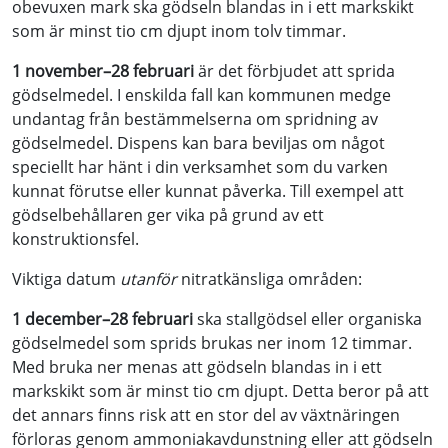
obevuxen mark ska gödseln blandas in i ett markskikt
som är minst tio cm djupt inom tolv timmar.
1 november–28 februari
är det förbjudet att sprida
gödselmedel. I enskilda fall kan kommunen medge
undantag från bestämmelserna om spridning av
gödselmedel. Dispens kan bara beviljas om något
speciellt har hänt i din verksamhet som du varken
kunnat förutse eller kunnat påverka. Till exempel att
gödselbehållaren ger vika på grund av ett
konstruktionsfel.
Viktiga datum
utanför
nitratkänsliga områden:
1 december–28 februari
ska stallgödsel eller organiska
gödselmedel som sprids brukas ner inom 12 timmar.
Med bruka ner menas att gödseln blandas in i ett
markskikt som är minst tio cm djupt. Detta beror på att
det annars finns risk att en stor del av växtnäringen
förloras genom ammoniakavdunstning eller att gödseln