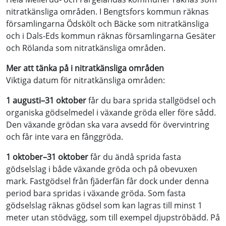
nitratkänsliga områden. I Bengtsfors kommun räknas
församlingarna Ödskölt och Bäcke som nitratkänsliga
och i Dals-Eds kommun räknas församlingarna Gesäter
och Rölanda som nitratkänsliga områden.
Mer att tänka på i nitratkänsliga områden
Viktiga datum för nitratkänsliga områden:
1 augusti–31 oktober
får du bara sprida stallgödsel och
organiska gödselmedel i växande gröda eller före sådd.
Den växande grödan ska vara avsedd för övervintring
och får inte vara en fånggröda.
1 oktober–31 oktober
får du ändå sprida fasta
gödselslag i både växande gröda och på obevuxen
mark. Fastgödsel från fjäderfän får dock under denna
period bara spridas i växande gröda. Som fasta
gödselslag räknas gödsel som kan lagras till minst 1
meter utan stödvägg, som till exempel djupströbädd. På