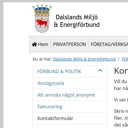
Hem
PRIVATPERSON
FÖRETAG/VERKS
Du är här:
Dalslands Miljö & Energiförbund
FÖ
Kon
FÖRBUND & POLITIK
Vill d
Anslagstavla
har nå
Att anmäla något anonymt
Vi ser
Fakturering
Skriv 
filer,
Kontaktformulär
det vå