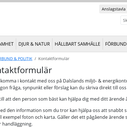
Anslagstavla
Sök
AMHET
DJUR & NATUR
HÅLLBART SAMHÄLLE
FÖRBUND 
RBUND & POLITIK
Kontaktformulär
taktformulär
u komma i kontakt med oss på Dalslands miljö- & energikont
gon fråga, synpunkt eller förslag kan du skriva direkt till oss
 till att den person som bäst kan hjälpa dig med ditt ärende 
ned den information som du tror kan hjälpa oss att snabbt sä
 till exempel foton och karta. Gäller det ett pågående äre
r handläggning.