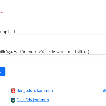
*
upp bild
llfråga: Vad är fem + två? (skriv svaret med siffror)
Bengtsfors kommun
Til
Dals-Eds kommun