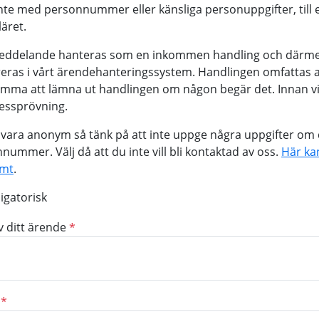
inte med personnummer eller känsliga personuppgifter, till
äret.
meddelande hanteras som en inkommen handling och därme
reras i vårt ärendehanteringssystem. Handlingen omfattas av 
mma att lämna ut handlingen om någon begär det. Innan vi
essprövning.
u vara anonym så tänk på att inte uppge några uppgifter om d
nnummer. Välj då att du inte vill bli kontaktad av oss.
Här ka
mt
.
igatorisk
v ditt ärende
*
*