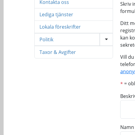
Kontakta oss
Skriv 
formul
Lediga tjänster
Ditt 
Lokala föreskrifter
regist
kan ko
Politik
sekret
Taxor & Avgifter
Vill d
telefo
anony
= obl
*
Beskri
Namn