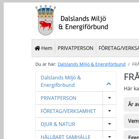
Hem
PRIVATPERSON
FÖRETAG/VERKS
Du är här:
Dalslands Miljö & Energiförbund
FR
FR
Dalslands Miljö &
Energiförbund
Här ka
PRIVATPERSON
Är a
FÖRETAG/VERKSAMHET
Vem 
DJUR & NATUR
HÅLLBART SAMHÄLLE
Egen