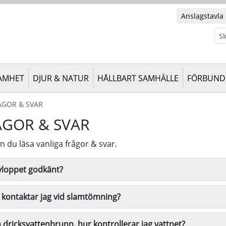
Anslagstavla
Sök
AMHET
DJUR & NATUR
HÅLLBART SAMHÄLLE
FÖRBUND 
ÅGOR & SVAR
ÅGOR & SVAR
n du läsa vanliga frågor & svar.
vloppet godkänt?
kontaktar jag vid slamtömning?
 dricksvattenbrunn, hur kontrollerar jag vattnet?