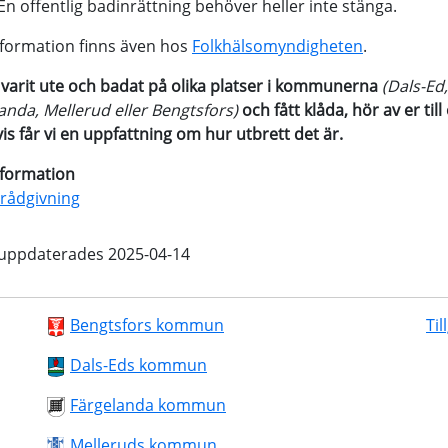
En offentlig badinrättning behöver heller inte stänga.
formation finns även hos
Folkhälsomyndigheten
.
 varit ute och badat på olika platser i kommunerna
(Dals-Ed,
anda, Mellerud eller Bengtsfors)
och fått klåda, hör av er till
vis får vi en uppfattning om hur utbrett det är.
nformation
 rådgivning
 uppdaterades 2025-04-14
Bengtsfors kommun
Til
Dals-Eds kommun
Färgelanda kommun
Melleruds kommun