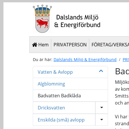
Hem
PRIVATPERSON
FÖRETAG/VERKS
Du är här:
Dalslands Miljö & Energiförbund
PR
Bad
Vatten & Avlopp
Miljök
Algblomning
av kom
Badvatten Badklåda
Smitts
och a
Dricksvatten
Vi har
Enskilda (små) avlopp
stran