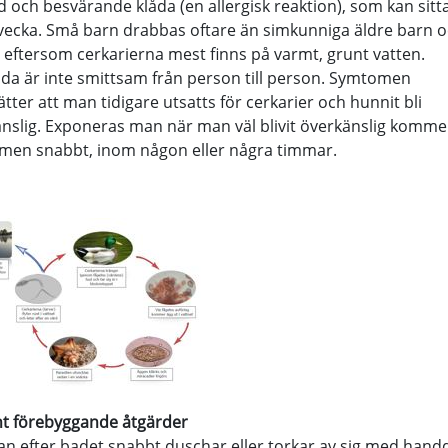
 och besvärande klåda (en allergisk reaktion), som kan sitta
n vecka. Små barn drabbas oftare än simkunniga äldre barn 
 eftersom cerkarierna mest finns på varmt, grunt vatten.
da är inte smittsam från person till person. Symtomen
ätter att man tidigare utsatts för cerkarier och hunnit bli
nslig. Exponeras man när man väl blivit överkänslig komme
men snabbt, inom någon eller några timmar.
nt förebyggande åtgärder
 efter badet snabbt duschar eller torkar av sig med hand