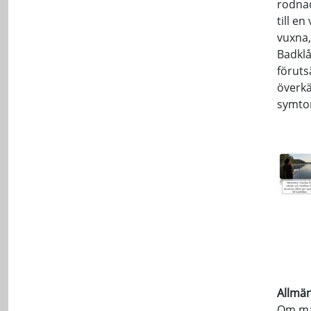
rodnad
till e
vuxna,
Badklå
föruts
överkä
symto
Allmä
Om man