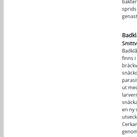
bakter
sprids
genast
Badkl
Smittv
Badklå
finns 
bräckv
snäcko
parasi
ut med
larver
snäcka
en ny 
utveck
Cerkar
genom