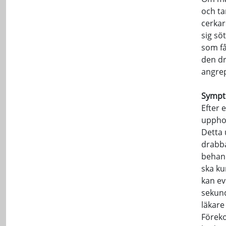
och ta
cerkar
sig sö
som få
den d
angrep
Sympto
Efter 
upphov
Detta 
drabba
behand
ska ku
kan ev
sekund
läkare
Föreko