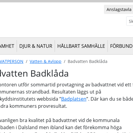
Anslagstavla
Sök
AMHET
DJUR & NATUR
HÅLLBART SAMHÄLLE
FÖRBUND 
IVATPERSON
Vatten & Avlopp
Badvatten Badklåda
vatten Badklåda
ontoren utför sommartid provtagning av badvattnet vid ett f
munernas strandbad. Resultaten läggs ut på
kyddsinstitutets webbsida ”
Badplatsen
”. Där kan du se båd
ndra kommuners provresultat.
 vanligen bra kvalitet på badvattnet vid de kommunala
dbaden i Dalsland men ibland kan det förekomma höga