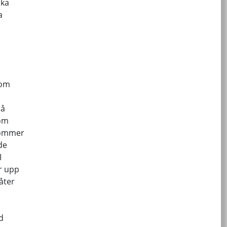
uka
a
som
på
som
kommer
de
I
r upp
åter
d