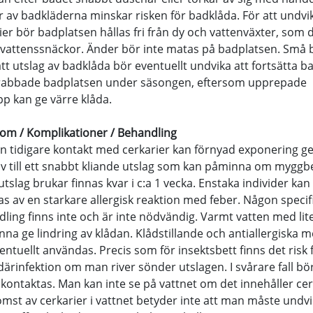
r av badkläderna minskar risken för badklåda. För att undvi
ier bör badplatsen hållas fri från dy och vattenväxter, som dr
tvattenssnäckor. Änder bör inte matas på badplatsen. Små 
tt utslag av badklåda bör eventuellt undvika att fortsätta b
rabbade badplatsen under säsongen, eftersom upprepade
p kan ge värre klåda.
m / Komplikationer / Behandling
en tidigare kontakt med cerkarier kan förnyad exponering g
 till ett snabbt kliande utslag som kan påminna om myggbe
utslag brukar finnas kvar i c:a 1 vecka. Enstaka individer kan
s av en starkare allergisk reaktion med feber. Någon specif
ling finns inte och är inte nödvändig. Varmt vatten med lite
nna ge lindring av klådan. Klådstillande och antiallergiska 
entuellt användas. Precis som för insektsbett finns det risk 
ärinfektion om man river sönder utslagen. I svårare fall bö
 kontaktas. Man kan inte se på vattnet om det innehåller cer
mst av cerkarier i vattnet betyder inte att man måste undvi