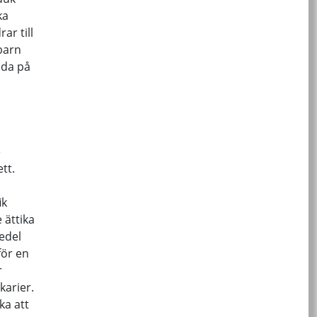
ka
ar till
barn
ada på
e
tt.
ik
 ättika
medel
för en
r
karier.
ka att