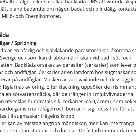
iehalter, alger eller så kallad badklåda. OBS att vinterkräksj
 lätt bland badande: om någon badat och blir dålig, kontakt
 Miljö- och Energikontoret.
åda
ägar / Spridning
da är en ofarlig och självläkande parasitorsakad åkomma 
i Sverige och som kan drabba människan vid bad i söt- och
atten. Badklåda orsakas av parasiter (cerkarier) som lever 
r och andfåglar. Cerkarier är en larvform hos sugmaskar 
terar på andfåglar. Masken är värdväxlande och dess ägg 
 fåglarnas avföring. Efter kläckning uppsöker de frisimman
na en sötvattensnäcka, där de tränger in i mjukvävnaderna. 
n utvecklas hundratals s.k. cerkarier (ca 0,7 mm), som söke
värdorganism (andfågel) och borrar in sig i dess hud för att 
las till sugmaskar i fågelns kropp.
ier kan av misstag angripa människor, men kan inte tränga
 huden utan stannar och dör där. De åstadkommer därme